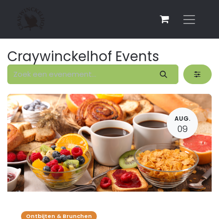
Craywinckelhof Events
AUG.
09
Ontbijten & Brunchen