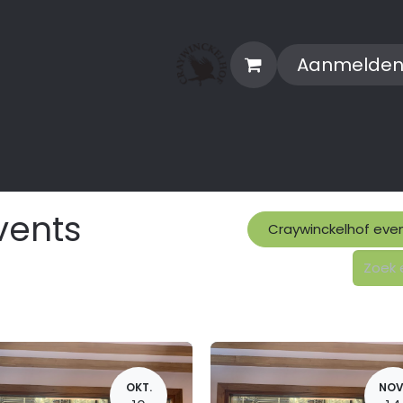
Aanmelde
Evenementen
Webshop
vents
Craywinckelhof eve
OKT.
NOV