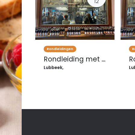
12
Rondleidingen
R
Rondleiding met degustatie 12/09/2026
Lubbeek
,
Lu