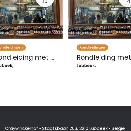
10
14
ondleidingen
Rondleidingen
Rondleiding met degustatie 10/10/2026
bbeek
,
Lubbeek
,
Craywinckelhof • Staatsbaan 263, 3210 Lubbeek • België