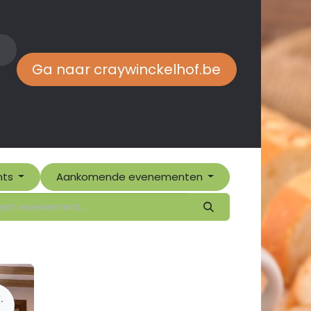
n
Ga naar craywinckelhof.be​
nts
Aankomende evenementen
.