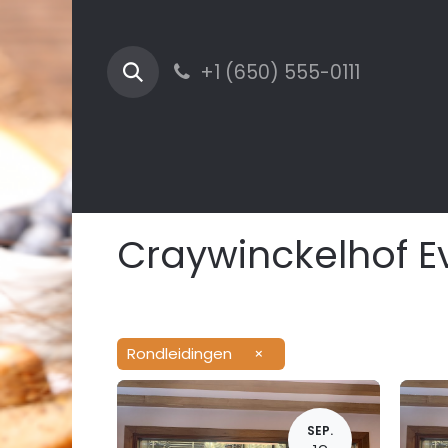
+1 (650) 555-0111
Craywinckelhof E
Rondleidingen
×
SEP.